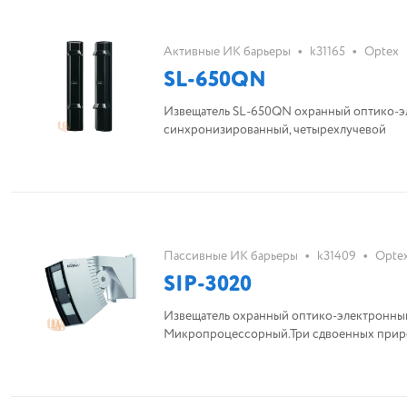
•
•
Активные ИК барьеры
k31165
Optex
SL-650QN
Извещатель SL-650QN охранный оптико-эл
синхронизированный, четырехлучевой
•
•
Пассивные ИК барьеры
k31409
Opte
SIP-3020
Извещатель охранный оптико-электронный
Микропроцессорный.Три сдвоенных прир