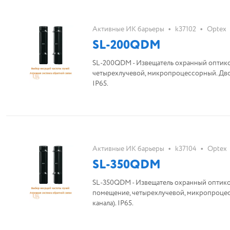
•
•
Активные ИК барьеры
k37102
Optex
SL-200QDM
SL-200QDM - Извещатель охранный оптико-
четырехлучевой, микропроцессорный. Двойная импульсная синхронизация лучей. Выбор несущей частоты лучей (4 канала).
IP65.
•
•
Активные ИК барьеры
k37104
Optex
SL-350QDM
SL-350QDM - Извещатель охранный оптико-
помещение, четырехлучевой, микропроцес
канала). IP65.