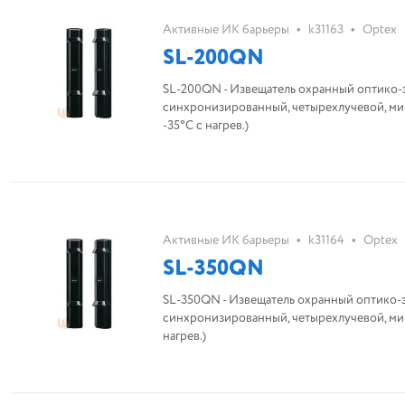
•
•
Активные ИК барьеры
k31163
Optex
SL-200QN
SL-200QN - Извещатель охранный оптико-э
синхронизированный, четырехлучевой, мик
-35°С с нагрев.)
•
•
Активные ИК барьеры
k31164
Optex
SL-350QN
SL-350QN - Извещатель охранный оптико-э
синхронизированный, четырехлучевой, микр
нагрев.)