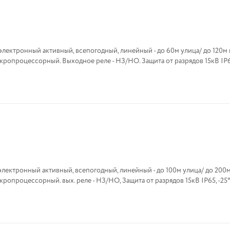
лектронный активный, всепогодный, линейный - до 60м улица/ до 120м
ропроцессорный. Выходное реле - НЗ/НО. Защита от разрядов 15кВ IP65
лектронный активный, всепогодный, линейный - до 100м улица/ до 200
опроцессорный. вых. реле - НЗ/НО, Защита от разрядов 15кВ IP65, -25°С