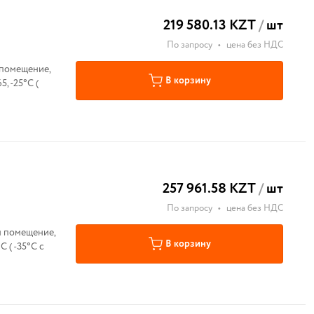
219 580.13 KZT
/
шт
По запросу
•
цена без НДС
 помещение,
В корзину
, -25°С (
257 961.58 KZT
/
шт
По запросу
•
цена без НДС
м помещение,
В корзину
 ( -35°С с