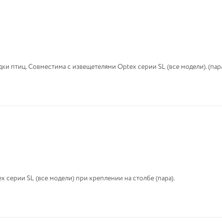
 Верхняя крышка с защитой от посадки птиц. Совместима с извещетелями Optex серии SL (все модели). (пар
x серии SL (все модели) при креплении на столбе (пара).