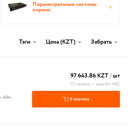
Периметральные системы
охраны
Тэги
Цена
(KZT)
Забрать
97 643.86 KZT
/
шт
По запросу
•
цена без НДС
- 60м,
В корзину