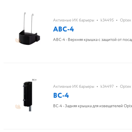
•
•
Активные ИК барьеры
k34495
Optex
ABC-4
ABC-4 -
•
•
Активные ИК барьеры
k34497
Optex
BC-4
BC-4 - Задняя крышка для извещетелей Opte