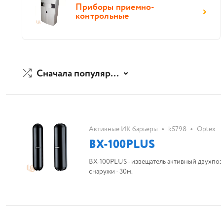
Приборы приемно-
контрольные
Сначала популярные
•
•
Активные ИК барьеры
k5798
Optex
BX-100PLUS
BX-100PLUS - извещатель активный двухпо
снаружи - 30м.