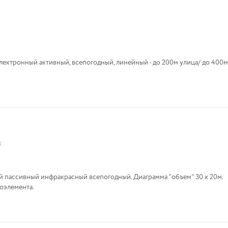
ектронный активный, всепогодный, линейный - до 200м улица/ до 400
x
 пассивный инфракрасный всепогодный. Диаграмма "объем" 30 х 20м.
оэлемента.