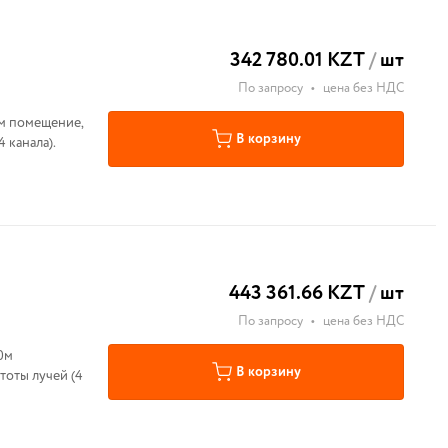
342 780.01 KZT
/
шт
По запросу
•
цена без НДС
0м помещение,
В корзину
443 361.66 KZT
/
шт
По запросу
•
цена без НДС
0м
В корзину
тоты лучей (4