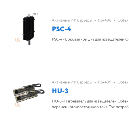
•
•
Активные ИК барьеры
k34498
Optex
PSC-4
PSC-4 - Боковая крышка для извещателей O
•
•
Активные ИК барьеры
k34499
Optex
HU-3
HU-3 - Нагреватель для извещетелей Optex
переменного/постоянноо тока. Ток потребл