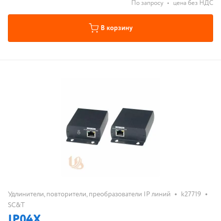
По запросу
•
цена без НДС
В корзину
•
•
Удлинители, повторители, преобразователи IP линий
k27719
SC&T
IP04X