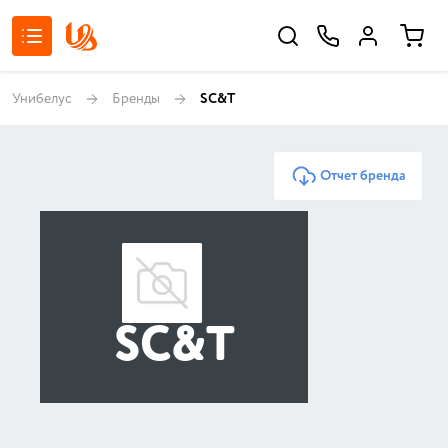
Унибелус
Бренды
SC&T
Отчет бренда
SC&T