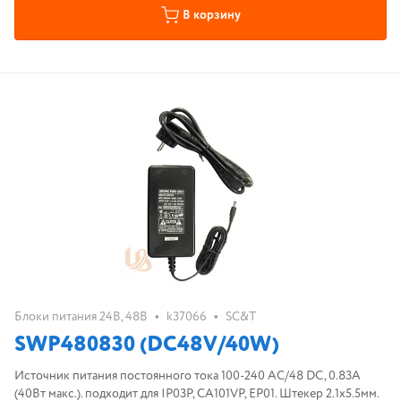
В корзину
•
•
Блоки питания 24В, 48В
k37066
SC&T
SWP480830 (DC48V/40W)
Источник питания постоянного тока 100-240 AC/48 DC, 0.83A
(40Вт макс.). подходит для IP03P, CA101VP, EP01. Штекер 2.1x5.5мм.