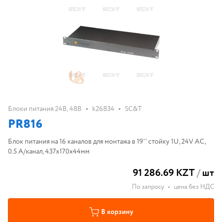
•
•
Блоки питания 24В, 48В
k26834
SC&T
PR816
Блок питания на 16 каналов для монтажа в 19'' стойку 1U, 24V AC,
0.5 A/канал, 437x170x44мм
91 286.69 KZT
/
шт
По запросу
•
цена без НДС
В корзину