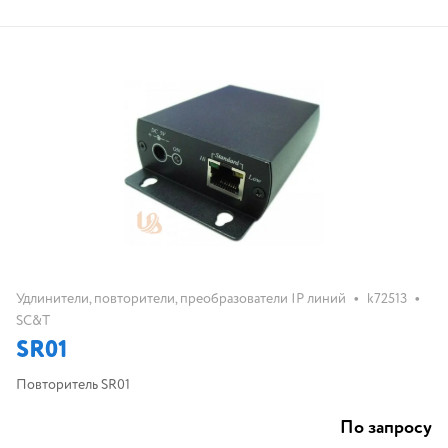
•
•
Удлинители, повторители, преобразователи IP линий
k72513
SC&T
SR01
Повторитель SR01
По запросу