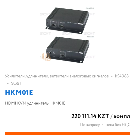
•
Усилители, удлинители, ветвители аналоговых сигналов
k54983
•
SC&T
HKM01E
HDMI KVM удлинитель HKM01E
220 111.14 KZT
/
компл
По запросу
•
цена без НДС