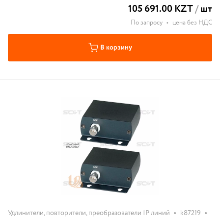
105 691.00 KZT
/
шт
По запросу
•
цена без НДС
В корзину
•
•
Удлинители, повторители, преобразователи IP линий
k87219