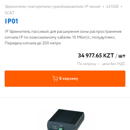
•
•
Удлинители, повторители, преобразователи IP линий
k21558
SC&T
IP01
IP Удлинитель, пассивый, для расширения зоны распространение
сигнала IP по коаксиальному кабелю. 10 Мбит/с, полудуплекс,
Передача сигнала до 200 метро
34 977.65 KZT
/
шт
По запросу
•
цена без НДС
В корзину