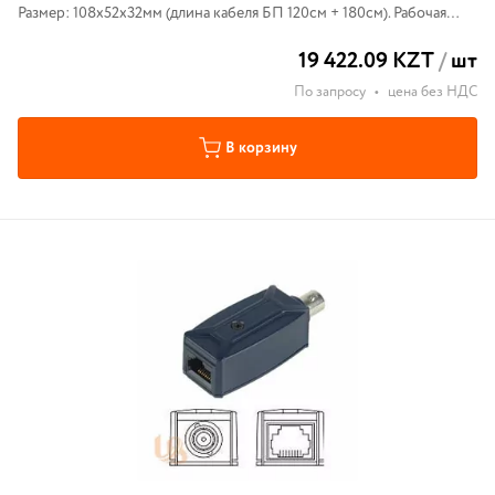
Размер: 108x52x32мм (длина кабеля БП 120см + 180см). Рабочая
температура: 0…55°С.
19 422.09 KZT
/
шт
По запросу
•
цена без НДС
В корзину