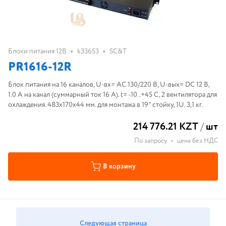
•
•
Блоки питания 12В
k33653
SC&T
PR1616-12R
Блок питания на 16 каналов, U-вх= АС 130/220 В, U-вых= DC 12 В,
1.0 A на канал (суммарный ток 16 А). t= -10..+45 С, 2 вентилятора для
охлаждения. 483х170х44 мм. для монтажа в 19" стойку, 1U. 3,1 кг.
214 776.21 KZT
/
шт
По запросу
•
цена без НДС
В корзину
Следующая страница