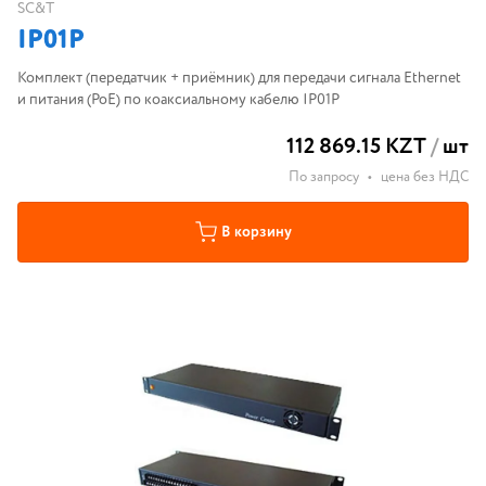
SC&T
IP01P
Комплект (передатчик + приёмник) для передачи сигнала Ethernet
и питания (PoE) по коаксиальному кабелю IP01P
112 869.15 KZT
/
шт
По запросу
•
цена без НДС
В корзину