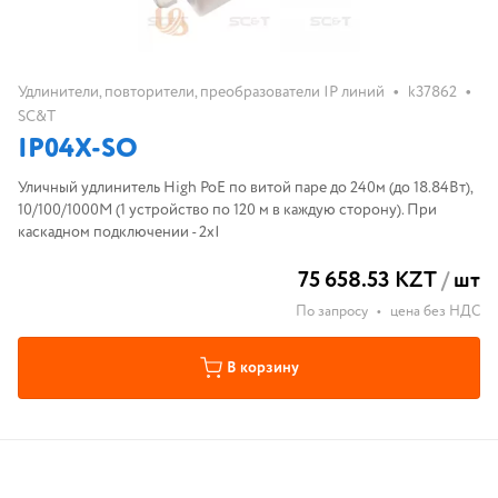
•
•
Удлинители, повторители, преобразователи IP линий
k37862
SC&T
IP04X-SO
Уличный удлинитель High PoE по витой паре до 240м (до 18.84Вт),
10/100/1000M (1 устройство по 120 м в каждую сторону). При
каскадном подключении - 2хI
75 658.53 KZT
/
шт
По запросу
•
цена без НДС
В корзину