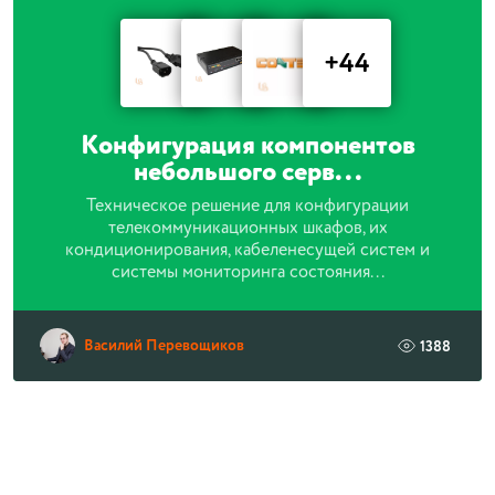
+44
Конфигурация компонентов
небольшого серв...
Техническое решение для конфигурации
телекоммуникационных шкафов, их
кондиционирования, кабеленесущей систем и
системы мониторинга состояния...
Василий Перевощиков
1388