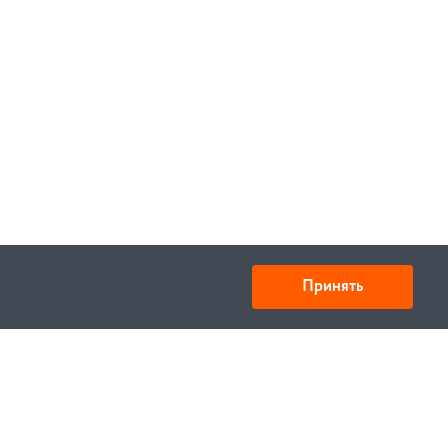
Принять
Товарищество с ограниченной ответственностью