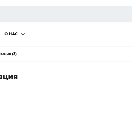
О НАС
изация
(3)
ация