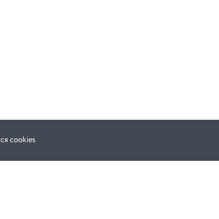
ся cookies
Наши соц. сети:
ной оферты
Facebook