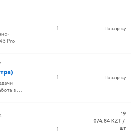
1
По запросу
нно-
45 Pro
2
тра)
1
По запросу
едачи
ота в ...
19
4
074.84
KZT
/
шт
1