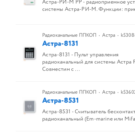
Астра-РИ-М РР - радиоприемное ус
системы Астра-РИ-М. Функции: прие
Радиоканальные ППКОП
Астра
k5308
Астра-8131
Астра-8131 - Пульт управления
радиоканальный для системы Астра P
Совместим с ...
Радиоканальные ППКОП
Астра
k5360
Астра-8531
Астра-8531 - Считыватель бесконтак
радиоканальный (Em-marine или Mifar