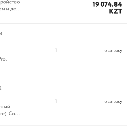
тройство
19 074.84
м и де...
KZT
8
1
По запросу
ro.
2
1
По запросу
тный
e). Со...