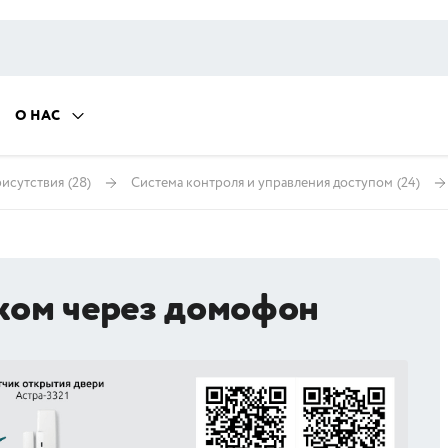
О НАС
рисутствия
(28)
Система контроля и управления доступом
(24)
ком через домофон