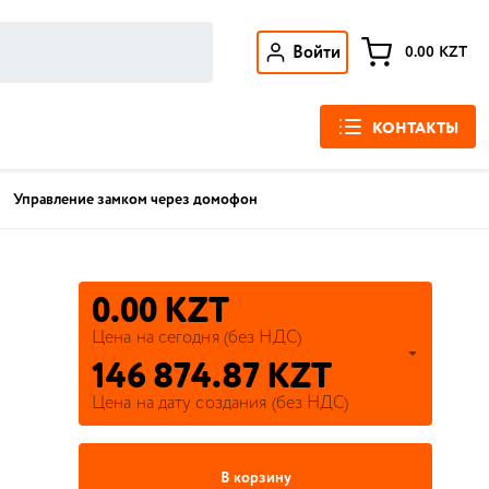
Войти
0.00
KZT
КОНТАКТЫ
Управление замком через домофон
0.00 KZT
Цена на сегодня (без НДС)
146 874.87 KZT
Цена на дату создания (без НДС)
В корзину