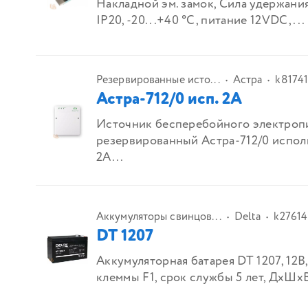
Накладной эм. замок, Сила удержания
IP20, -20...+40 °C, питание 12VDC, ...
Резервированные исто...
Астра
k8174
Астра-712/0 исп. 2А
Источник бесперебойного электроп
резервированный Астра-712/0 испо
2А...
Аккумуляторы свинцов...
Delta
k27614
DT 1207
Аккумуляторная батарея DT 1207, 12В,
клеммы F1, срок службы 5 лет, ДхШхВ 