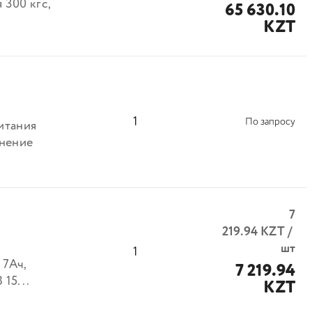
 300 кгc,
65 630.10
KZT
1
1
По запросу
итания
лнение
7
219.94
KZT
/
шт
1
 7Ач,
7 219.94
15...
KZT