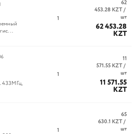
62
1
453.28
KZT
/
шт
1
риемный
62 453.28
гис...
KZT
06
11
571.55
KZT
/
шт
1
11 571.55
. 433МГц,
KZT
65
630.1
KZT
/
шт
1