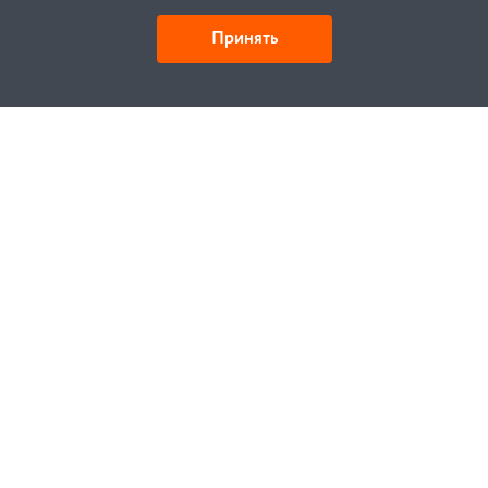
Принять
Детали и действия
Как купить
Заказ
Оплата
Доставка
Гарантия
Замена и возврат
Услуги
Договор публичной оферты
Проектирование
Монтаж