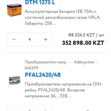
DTM 1275 L
Аккумуляторная батарея 12В 75Ач с
системой рекомбинации газов VRLA.
Габариты 258...
88 224.5
KZT
/
шт
352 898.00 KZT
Преобразователи напр...
Adelsystem
k46399
PFAL2420/48
Преобразователь напряжения на DIN-
рейку PFAL2420/48. Входное
напряжение 36...72В...