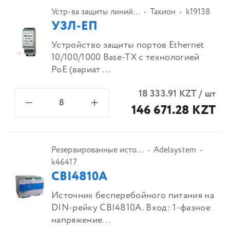
Устр-ва защиты линий...
Тахион
k19138
УЗЛ-ЕП
Устройство защиты портов Ethernet
10/100/1000 Base-TX с технологией
PoE (вариат ...
18 333.91
KZT
/
шт
146 671.28 KZT
Резервированные исто...
Adelsystem
k46417
CBI4810A
Источник бесперебойного питания на
DIN-рейку CBI4810A. Вход: 1-фазное
напряжение...