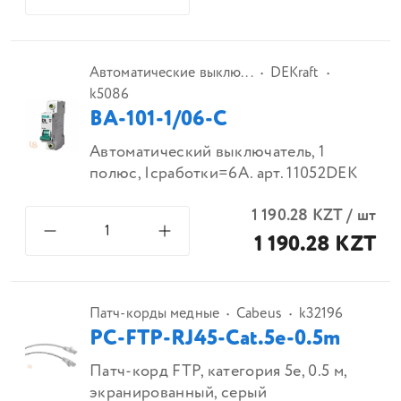
Автоматические выклю...
DEKraft
k5086
ВА-101-1/06-С
Автоматический выключатель, 1
полюс, Iсработки=6А. арт. 11052DEK
1 190.28
KZT
/
шт
1 190.28 KZT
Патч-корды медные
Cabeus
k32196
PC-FTP-RJ45-Cat.5e-0.5m
Патч-корд FTP, категория 5e, 0.5 м,
экранированный, серый