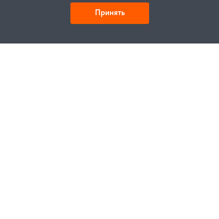
Принять
Детали и действия
Как купить
Заказ
Оплата
Доставка
Гарантия
Замена и возврат
Услуги
Договор публичной оферты
Проектирование
Монтаж