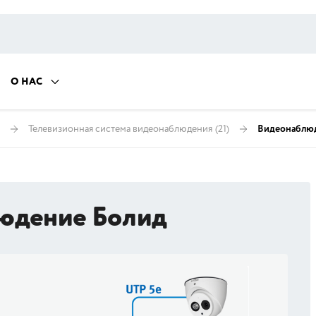
О НАС
Телевизионная система видеонаблюдения
(21)
Видеонаблю
юдение Болид