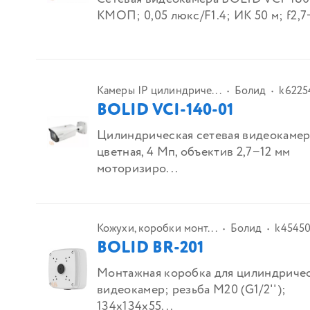
КМОП; 0,05 люкс/F1.4; ИК 50 м; f2,7−
Камеры IP цилиндриче...
Болид
k6225
BOLID VCI-140-01
Цилиндрическая сетевая видеокамер
цветная, 4 Мп, объектив 2,7−12 мм
моторизиро...
Кожухи, коробки монт...
Болид
k4545
BOLID BR-201
Монтажная коробка для цилиндриче
видеокамер; резьба M20 (G1/2'');
134х134х55...