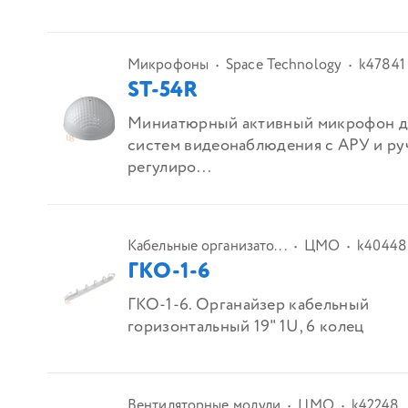
Микрофоны
Space Technology
k47841
ST-54R
Миниатюрный активный микрофон д
систем видеонаблюдения с АРУ и ру
регулиро...
Кабельные организато...
ЦМО
k40448
ГКО-1-6
ГКО-1-6. Органайзер кабельный
горизонтальный 19" 1U, 6 колец
Вентиляторные модули
ЦМО
k42248