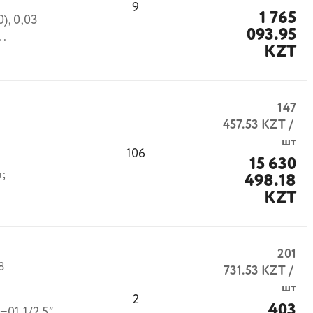
9
1 765
), 0,03
093.95
..
KZT
147
457.53
KZT
/
шт
106
15 630
;
498.18
KZT
201
8
731.53
KZT
/
шт
2
403
01 1/2,5”