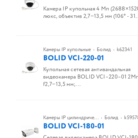
Камера IP купольная 4 Мп (2688×1520
люкс, объектив 2,7−13,5 мм (106° - 31.
Камеры IP купольные
Болид
k62341
BOLID VCI-220-01
Купольная сетевая антивандальная
видеокамера BOLID VCI–220–01 2Мп
f2,7−13,5 мм;...
Камеры IP цилиндриче...
Болид
k5957
BOLID VCI-180-01
Сетевая видеокамера BOLID VCI-180−