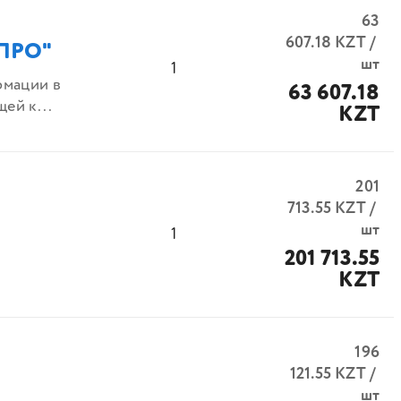
63
607.18
KZT
/
 ПРО"
шт
1
рмации в
63 607.18
ей к...
KZT
201
713.55
KZT
/
шт
1
201 713.55
KZT
196
121.55
KZT
/
шт