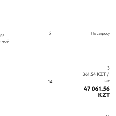
2
По запросу
ля
чной
3
361.54
KZT
/
шт
14
47 061.56
KZT