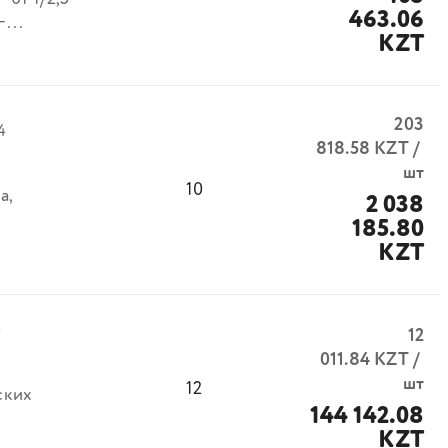
463.06
...
KZT
203
4
818.58
KZT
/
шт
10
а,
2 038
185.80
KZT
0
12
011.84
KZT
/
шт
12
ских
144 142.08
KZT