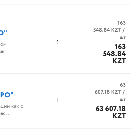
163
548.84
KZT
/
О"
шт
1
чом
163
зы
548.84
KZT
63
607.18
KZT
/
ПРО"
шт
1
ции как с
63 607.18
ес...
KZT