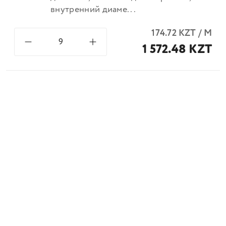
внутренний диаме...
174.72
KZT
/
М
1 572.48 KZT