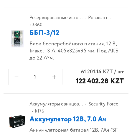
Резервированные исто...
Ровалэнт
k3360
ББП-3/12
Блок бесперебойного питания, 12 В,
Iмакс.=3 А, 405х325х95 мм. Под АКБ
до 22 А*ч.
61 201.14
KZT
/
шт
122 402.28 KZT
Аккумуляторы свинцов...
Security Force
k176
Аккумулятор 12В, 7.0 Ач
Аккумуляторная батарея 12В, 7Ач (SF