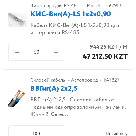
Витая пара для RS-48...
Paritet
k67913
КИС-Внг(А)-LS 1х2х0,90
Кабель КИС-Внг(А)-LS 1х2х0,90 для
интерфейса RS-485
944.25
KZT
/
М
47 212.50 KZT
Силовой кабель
Автопровод
k47827
ВВГнг(А) 2х2,5
ВВГнг(А) 2*2,5 - Силовой кабель с
медными однопроволочными жилами.
Жил - 2. Сече...
По запросу