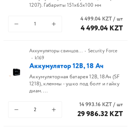
1207). Габариты 151x65x100 мм
4 499.04
KZT
/
шт
4 499.04 KZT
Аккумуляторы свинцов...
Security Force
k169
Аккумулятор 12В, 18 Ач
Аккумуляторная батарея 12В, 18Ач (SF
1218), клеммы - ушко под болт и гайку
диам....
14 993.16
KZT
/
шт
29 986.32 KZT