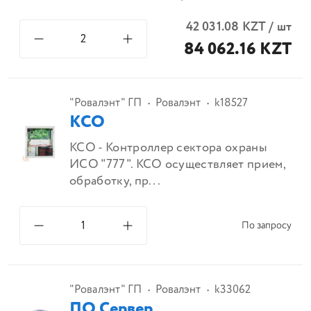
42 031.08
KZT
/
шт
84 062.16 KZT
"Ровалэнт" ГП
Ровалэнт
k18527
КСО
КСО - Контроллер сектора охраны
ИСО "777". КСО осуществляет прием,
обработку, пр...
По запросу
"Ровалэнт" ГП
Ровалэнт
k33062
ПО Сервер