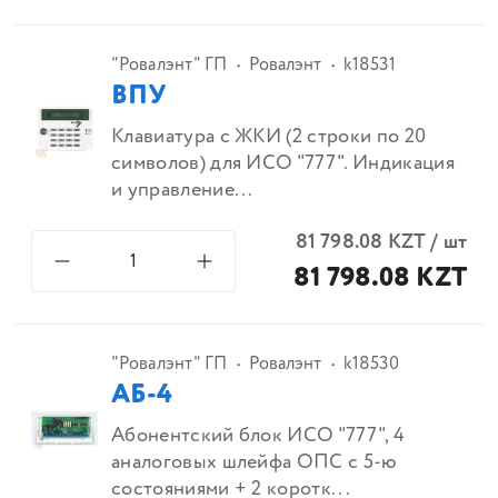
"Ровалэнт" ГП
Ровалэнт
k18531
ВПУ
Клавиатура с ЖКИ (2 строки по 20
символов) для ИСО "777". Индикация
и управление...
81 798.08
KZT
/
шт
81 798.08 KZT
"Ровалэнт" ГП
Ровалэнт
k18530
АБ-4
Абонентский блок ИСО "777", 4
аналоговых шлейфа ОПС с 5-ю
состояниями + 2 коротк...