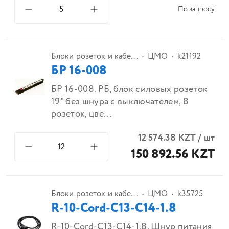
По запросу
Блоки розеток и кабе...
ЦМО
k21192
БР 16-008
БР 16-008. РБ, блок силовых розеток
19" без шнура с выключателем, 8
розеток, цве...
12 574.38
KZT
/
шт
150 892.56 KZT
Блоки розеток и кабе...
ЦМО
k35725
R-10-Cord-C13-C14-1.8
R-10-Cord-C13-C14-1.8. Шнур питания