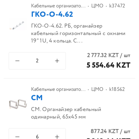
Кабельные организато...
ЦМО
k37472
ГКО-О-4.62
ГКО-О-4.62. РБ, органайзер
кабельный горизонтальный с окнами
19" 1U, 4 кольца. С...
2 777.32
KZT
/
шт
5 554.64 KZT
Кабельные организато...
ЦМО
k18562
СМ
СМ. Органайзер кабельный
одинарный, 65х45 мм
877.24
KZT
/
шт