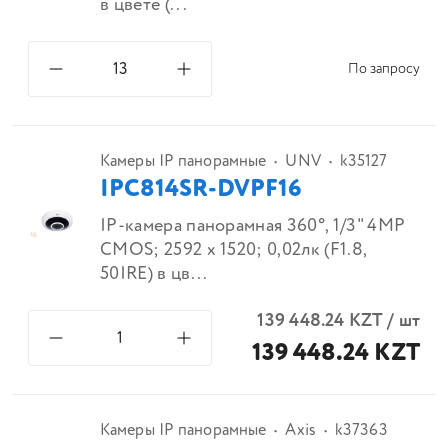
в цвете (...
По запросу
Камеры IP панорамные
UNV
k35127
IPC814SR-DVPF16
IP-камера панорамная 360°, 1/3" 4MP
CMOS; 2592 x 1520; 0,02лк (F1.8,
50IRE) в цв...
139 448.24
KZT
/
шт
139 448.24 KZT
Камеры IP панорамные
Axis
k37363