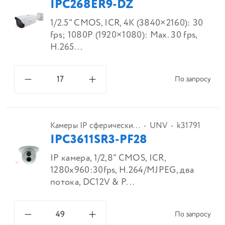
IPC268ER9-DZ
1/2.5" CMOS, ICR, 4K (3840×2160): 30
fps; 1080P (1920×1080): Max. 30 fps,
H.265...
По запросу
Камеры IP сферически...
UNV
k31791
IPC3611SR3-PF28
IP камера, 1/2,8" CMOS, ICR,
1280x960:30fps, H.264/MJPEG, два
потока, DC12V & P...
По запросу