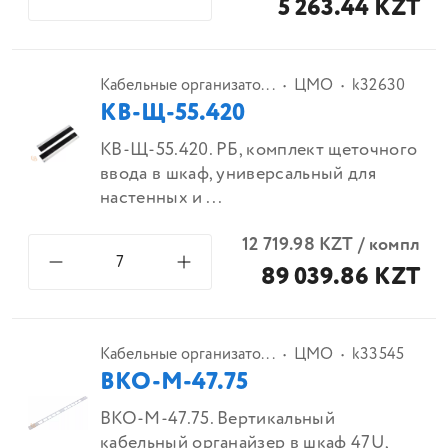
5 263.44 KZT
Кабельные организато...
ЦМО
k32630
КВ-Щ-55.420
КВ-Щ-55.420. РБ, комплект щеточного
ввода в шкаф, универсальный для
настенных и ...
12 719.98
KZT
/
компл
89 039.86 KZT
Кабельные организато...
ЦМО
k33545
ВКО-М-47.75
ВКО-М-47.75. Вертикальный
кабельный органайзер в шкаф 47U,