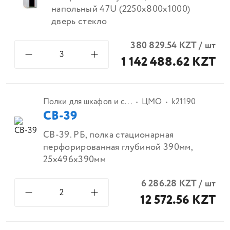
напольный 47U (2250х800х1000)
дверь стекло
380 829.54
KZT
/
шт
1 142 488.62 KZT
Полки для шкафов и с...
ЦМО
k21190
СВ-39
СВ-39. РБ, полка стационарная
перфорированная глубиной 390мм,
25х496х390мм
6 286.28
KZT
/
шт
12 572.56 KZT