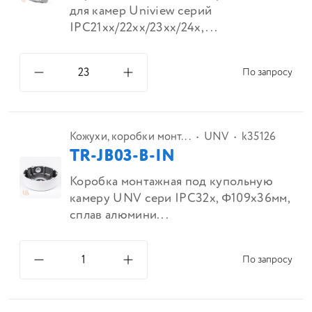
для камер Uniview серий
IPC21xx/22xx/23xx/24x, ...
По запросу
Кожухи, коробки монт...
UNV
k35126
TR-JB03-B-IN
Коробка монтажная под купольную
камеру UNV сери IPC32x, Φ109x36мм,
сплав алюмини...
По запросу