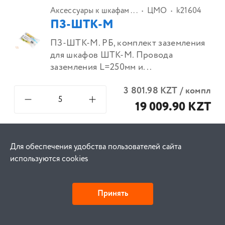
Аксессуары к шкафам ...
ЦМО
k21604
ПЗ-ШТК-М
ПЗ-ШТК-М. РБ, комплект заземления
для шкафов ШТК-М. Провода
заземления L=250мм и...
3 801.98
KZT
/
компл
19 009.90 KZT
Витая пара (LAN-кабе...
Original
k32694
Для обеспечения удобства пользователей сайта
UTP PVC 4х2х0,52 cat 5e
используются cookies
Кабель витая пара для
структурированных кабельных
Принять
систем, изоляция жил ПЭ, внешн...
Детали и действия