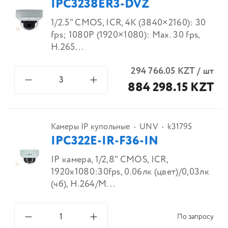
IPC3238ER3-DVZ
1/2.5" CMOS, ICR, 4K (3840×2160): 30
fps; 1080P (1920×1080): Max. 30 fps,
H.265...
294 766.05
KZT
/
шт
884 298.15 KZT
Камеры IP купольные
UNV
k31795
IPC322E-IR-F36-IN
IP камера, 1/2,8" CMOS, ICR,
1920x1080:30fps, 0.06лк (цвет)/0,03лк
(чб), H.264/M...
По запросу