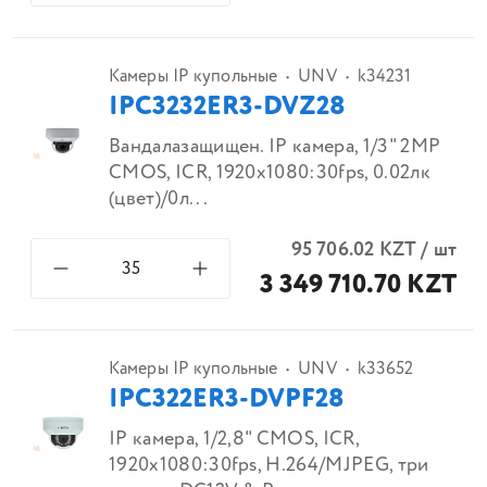
Камеры IP купольные
UNV
k34231
IPC3232ER3-DVZ28
Вандалазащищен. IP камера, 1/3" 2MP
CMOS, ICR, 1920x1080:30fps, 0.02лк
(цвет)/0л...
95 706.02
KZT
/
шт
3 349 710.70 KZT
Камеры IP купольные
UNV
k33652
IPC322ER3-DVPF28
IP камера, 1/2,8" CMOS, ICR,
1920x1080:30fps, H.264/MJPEG, три