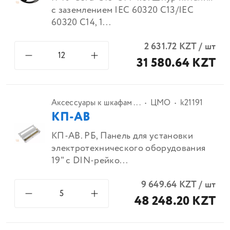
с заземлением IEC 60320 C13/IEC
60320 C14, 1...
2 631.72
KZT
/
шт
31 580.64 KZT
Аксессуары к шкафам ...
ЦМО
k21191
КП-АВ
КП-АВ. РБ, Панель для установки
электротехнического оборудования
19" с DIN-рейко...
9 649.64
KZT
/
шт
48 248.20 KZT