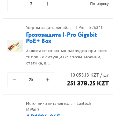
По запросу
Устр-ва защиты линий...
I-Pro
k26341
Грозозащита I-Pro Gigabit
PoE+ Box
Защита от опасных разрядов при всех
типовых ситуациях: грозы, молнии,
статика, в...
10 055.13
KZT
/
шт
251 378.25 KZT
Источники питания на...
Lantech
k19560