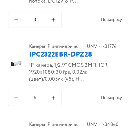
потока, DC12V & P...
По запросу
Камеры IP цилиндриче...
UNV
k31776
IPC2322EBR-DPZ28
IP камера, 1/2.9" CMOS 2МП, ICR,
1920x1080:30 fps, 0.02лк
(цвет)/0.005лк (чб), H...
По запросу
Камеры IP цилиндриче...
UNV
k34860