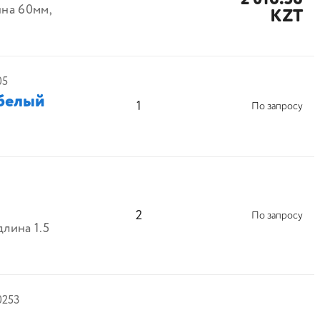
нна 60мм,
KZT
05
 белый
1
По запросу
2
По запросу
лина 1.5
0253