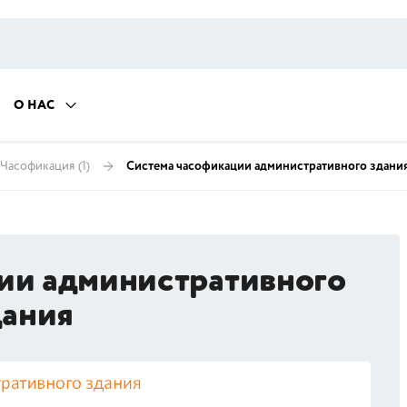
О НАС
Часофикация
(1)
Система часофикации административного здани
ии административного
дания