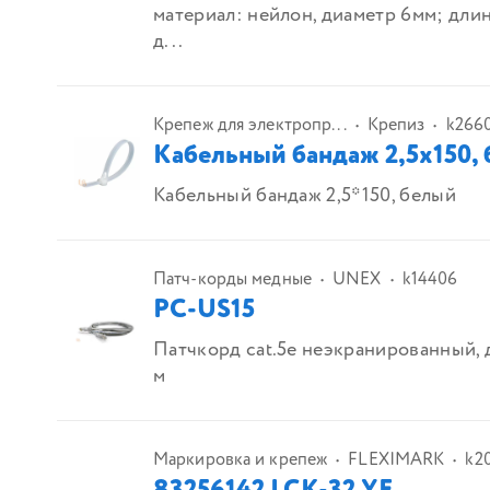
материал: нейлон, диаметр 6мм; дли
д...
Крепеж для электропр...
Крепиз
k266
Кабельный бандаж 2,5х150,
Кабельный бандаж 2,5*150, белый
Патч-корды медные
UNEX
k14406
PC-US15
Патчкорд cat.5e неэкранированный, д
м
Маркировка и крепеж
FLEXIMARK
k2