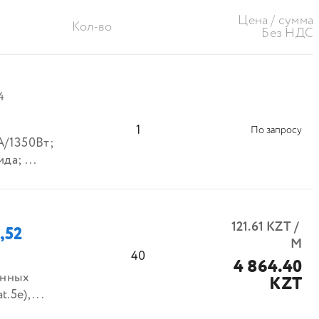
Цена / сумма
Кол-во
Без НДС
4
1
По запросу
/1350Вт;
да; ...
121.61
KZT
/
,52
М
40
4 864.40
анных
KZT
.5е),...