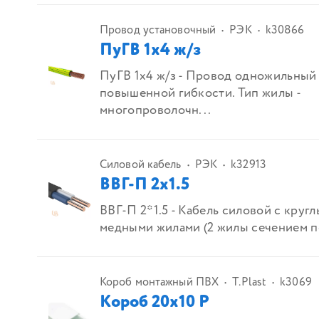
Провод установочный
РЭК
k30866
ПуГВ 1х4 ж/з
ПуГВ 1х4 ж/з - Провод одножильный
повышенной гибкости. Тип жилы -
многопроволочн...
Силовой кабель
РЭК
k32913
ВВГ-П 2х1.5
ВВГ-П 2*1.5 - Кабель силовой с круг
медными жилами (2 жилы сечением по 
Короб монтажный ПВХ
T.Plast
k3069
Короб 20х10 Р