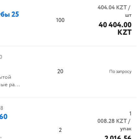
404.04
KZT
/
убы 25
шт
100
40 404.00
KZT
0
20
По запросу
ытой
ые ра...
78
1
х60
008.28
KZT
/
упак
2
,
2 016.56