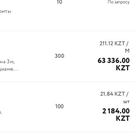
10
По запросу
ариты
211.12
KZT
/
М
300
63 336.00
на 3м,
KZT
иаме...
21.84
KZT
/
шт
100
2 184.00
.
KZT