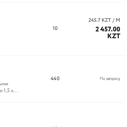
245.7
KZT
/
М
2 457.00
10
KZT
440
По запросу
лыми
1,5 к...