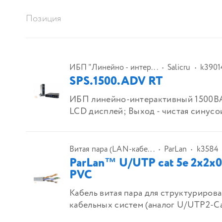
Позиция
ИБП "Линейно - интер...
Salicru
k3901
SPS.1500.ADV RT
ИБП линейно-интерактивный 1500ВА
LCD дисплей; Выход - чистая синусои
Витая пара (LAN-кабе...
ParLan
k3584
ParLan™ U/UTP cat 5e 2х2х0
PVC
Кабель витая пара для структуриров
кабельных систем (аналог U/UTP2-Cat