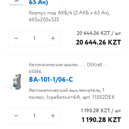
65 Ач)
Корпус под АКБ/4 (2 АКБ х 65 Ач),
405х205х525
20 644.26
KZT
/
шт
20 644.26 KZT
Автоматические выклю...
DEKraft
k5086
ВА-101-1/06-С
Автоматический выключатель, 1
полюс, Iсработки=6А. арт. 11052DEK
1 190.28
KZT
/
шт
1 190.28 KZT