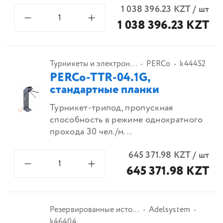
1 038 396.23
KZT
/
шт
1 038 396.23 KZT
Турникеты и электрон...
PERCo
k44452
PERCo-TTR-04.1G,
стандартные планки
Турникет-трипод, пропускная
способность в режиме однократного
прохода 30 чел./м...
645 371.98
KZT
/
шт
645 371.98 KZT
Резервированные исто...
Adelsystem
k46404