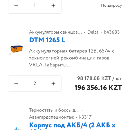
По запросу
Аккумуляторы свинцов...
Delta
k43683
DTM 1265 L
Аккумуляторная батарея 12В, 65Ач с
технологией рекомбинации газов
VRLA. Габариты...
98 178.08
KZT
/
шт
196 356.16 KZT
Термостаты и боксы д...
Авангардспецмонтаж
k33171
Корпус под АКБ/4 (2 АКБ х