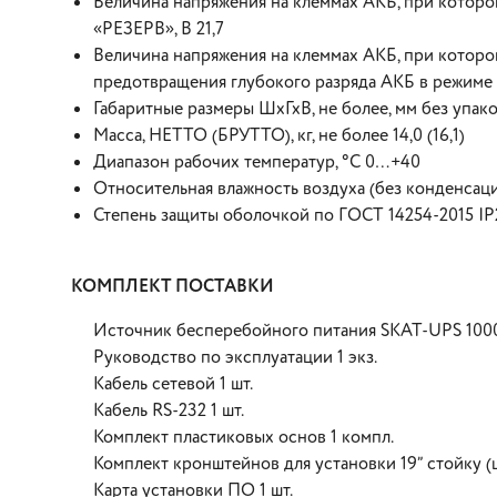
Величина напряжения на клеммах АКБ, при которо
«РЕЗЕРВ», В 21,7
Величина напряжения на клеммах АКБ, при которо
предотвращения глубокого разряда АКБ в режиме 
Габаритные размеры ШхГхВ, не более, мм без упак
Масса, НЕТТО (БРУТТО), кг, не более 14,0 (16,1)
Диапазон рабочих температур, °С 0…+40
Относительная влажность воздуха (без конденсаци
Степень защиты оболочкой по ГОСТ 14254-2015 IP
КОМПЛЕКТ ПОСТАВКИ
Источник бесперебойного питания SKAT-UPS 1000
Руководство по эксплуатации 1 экз.
Кабель сетевой 1 шт.
Кабель RS-232 1 шт.
Комплект пластиковых основ 1 компл.
Комплект кронштейнов для установки 19” стойку (ш
Карта установки ПО 1 шт.