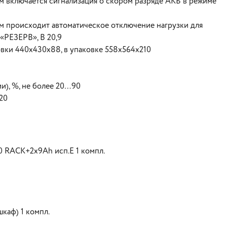
м включается сигнализация о скором разряде АКБ в режиме
м происходит автоматическое отключение нагрузки для
«РЕЗЕРВ», В 20,9
овки 440х430х88, в упаковке 558х564х210
и), %, не более 20…90
20
 RACK+2x9Ah исп.E 1 компл.
каф) 1 компл.