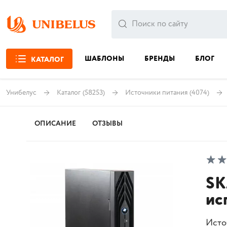
ШАБЛОНЫ
БРЕНДЫ
БЛОГ
КАТАЛОГ
Унибелус
Каталог
(58253)
Источники питания
(4074)
ОПИСАНИЕ
ОТЗЫВЫ
SK
исп
Исто