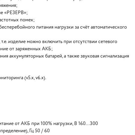
ряжения;
ме «РЕЗЕРВ»;
астотных помех;
есперебойного питания нагрузки за счёт автоматического
 т.е. изделие можно включить при отсутствии сетевого
ание от заряженных АКБ;
ия аккумуляторных батарей, а также звуковая сигнализация
торинга (v5.x, v6.x).
итание от АКБ при 100% нагрузки, В 160…300
ределение), Гц 50 / 60