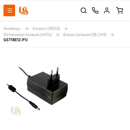
Унибелус
Каталог
(58253)
Источники питания
(4074)
Блоки питания 12В
(149)
GST18E12-P1J