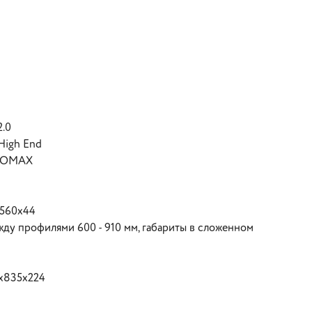
2.0
High End
DEOMAX
x560x44
жду профилями 600 - 910 мм, габариты в сложенном
5x835x224