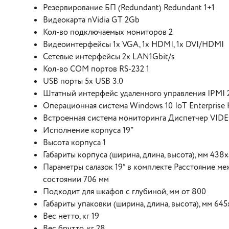
Резервирование БП (Redundant) Redundant 1+1
Видеокарта nVidia GT 2Gb
Кол-во подключаемых мониторов 2
Видеоинтерфейсы 1x VGA, 1x HDMI, 1x DVI/HDMI
Сетевые интерфейсы 2x LAN1Gbit/s
Кол-во COM портов RS-232 1
USB порты 5x USB 3.0
Штатный интерфейс удаленного управления IPMI 
Операционная система Windows 10 IoT Enterprise 
Встроенная система мониторинга Диспетчер VI
Исполнение корпуса 19"
Высота корпуса 1
Габариты корпуса (ширина, длина, высота), мм 438
Параметры салазок 19” в комплекте Расстояние ме
состоянии 706 мм
Подходит для шкафов с глубиной, мм от 800
Габариты упаковки (ширина, длина, высота), мм 64
Вес нетто, кг 19
Вес брутто, кг 28