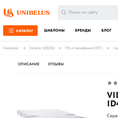
ШАБЛОНЫ
БРЕНДЫ
БЛОГ
КАТАЛОГ
Унибелус
Каталог
(58253)
ПК и периферия
(1357)
Се
ОПИСАНИЕ
ОТЗЫВЫ
VI
ID
Серв