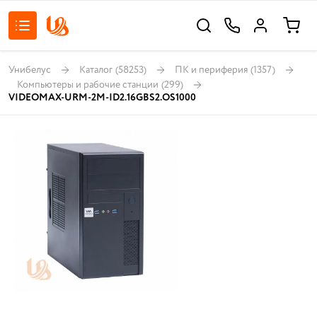
Унибелус
Каталог
(58253)
ПК и периферия
(1357)
Компьютеры и рабочие станции
(299)
VIDEOMAX-URM-2M-ID2.16GBS2.OS1000