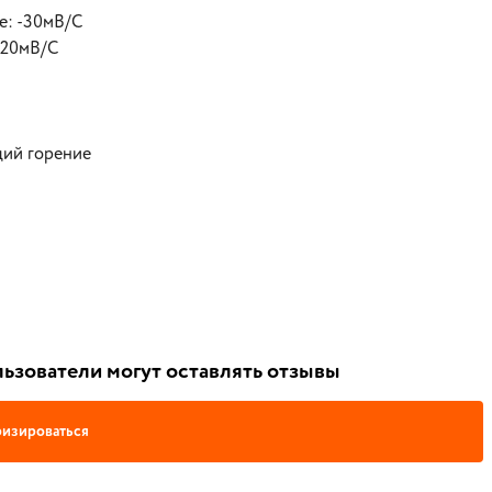
е: -30мВ/С
-20мВ/С
щий горение
ьзователи могут оставлять отзывы
изироваться