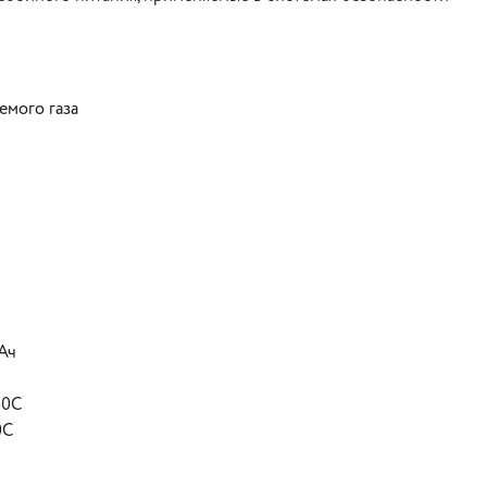
мого газа
Ач
50С
0С