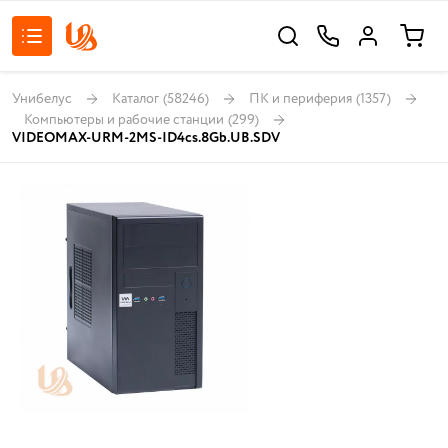
Унибелус
Каталог
(58246)
ПК и периферия
(1357)
Компьютеры и рабочие станции
(299)
VIDEOMAX-URM-2MS-ID4cs.8Gb.UB.SDV