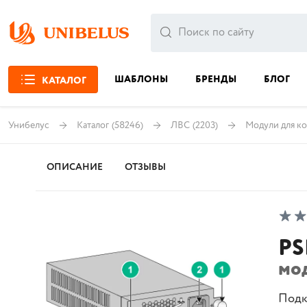
ШАБЛОНЫ
БРЕНДЫ
БЛОГ
КАТАЛОГ
Унибелус
Каталог
(58246)
ЛВС
(2203)
Модули для к
ОПИСАНИЕ
ОТЗЫВЫ
PS
мо
Подк