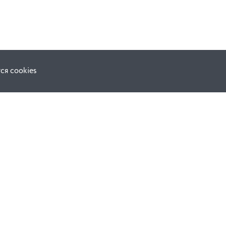
ся cookies
Наши соц. сети:
ной оферты
Facebook