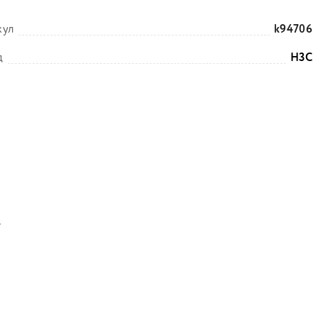
кул
k94706
д
H3C
т