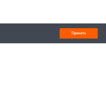
Принять
Товарищество с ограниченной ответственностью