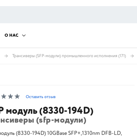
О НАС
Трансиверы (SFP-модули) промышленного исполнения
(171)
Оставить отзыв
P модуль (8330-194D)
ансиверы (sfp-модули)
модуль (8330-194D) 10GBase SFP+,1310nm DFB-LD,