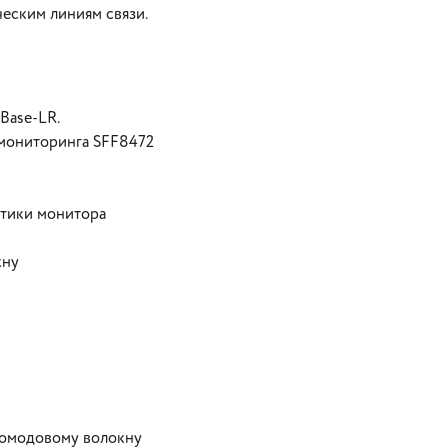
ческим линиям связи.
Base-LR.
 мониторинга SFF8472
стики монитора
кну
номодовому волокну