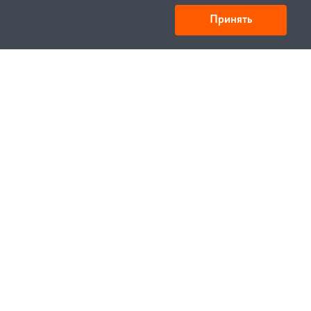
Принять
Товарищество с ограниченной ответственностью
«УНИБАЙ»
050008, Казахстан, г. Алматы , ул. Кожамкулова, дом
253
БИН 221140024751
© 1994—2023, УНИБЕЛУС ИТЦ