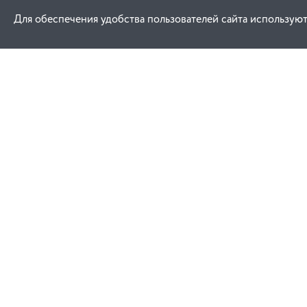
Для обеспечения удобства пользователей сайта используют
Как купить
Услуги
Заказ
Договор публич
Оплата
Проектировани
Доставка
Монтаж
Гарантия
Обучение техни
эксплуатации
Замена и возврат