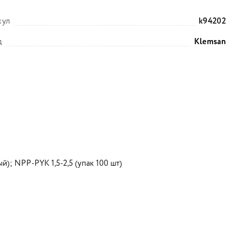
кул
k94202
д
Klemsan
); NPP-PYK 1,5-2,5 (упак 100 шт)