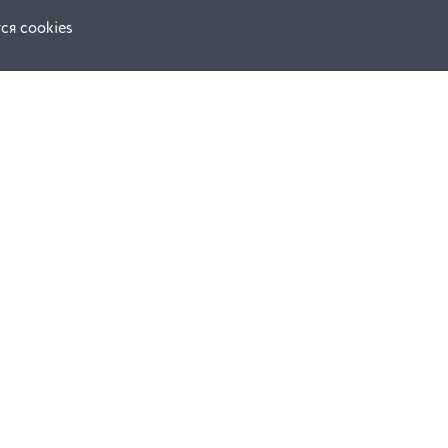
ся cookies
Наши соц. сети:
ной оферты
Facebook
е
Instagram
ВКонтакте
ческой