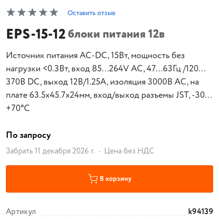
Оставить отзыв
EPS-15-12
блоки питания 12в
Источник питания AC-DC, 15Вт, мощность без
нагрузки <0.3Вт, вход 85…264V AC, 47…63Гц /120…
370В DC, выход 12В/1.25A, изоляция 3000В AC, на
плате 63.5х45.7х24мм, вход/выход разъемы JST, -30…
+70°С
По запросу
Забрать 11 декабря 2026 г.
Цена без НДС
В корзину
Артикул
k94139