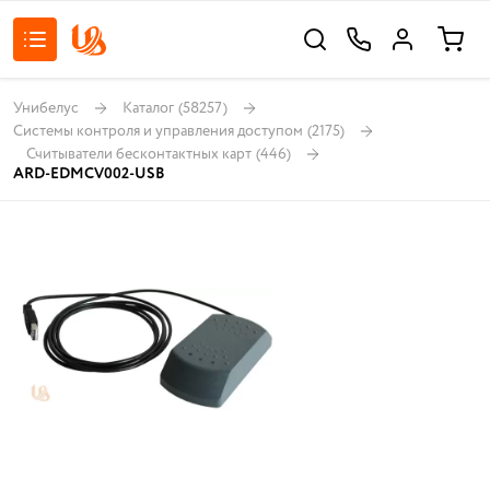
Унибелус
Каталог
(58257)
Системы контроля и управления доступом
(2175)
Считыватели бесконтактных карт
(446)
ARD-EDMCV002-USB