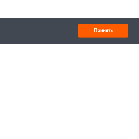
Принять
Товарищество с ограниченной ответственностью
«УНИБАЙ»
050008, Казахстан, г. Алматы , ул. Кожамкулова, дом