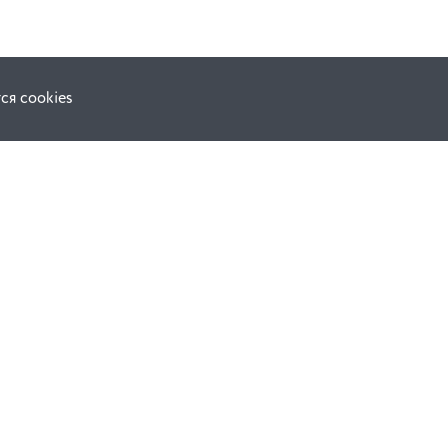
ся cookies
Наши соц. сети:
ной оферты
Facebook
е
Instagram