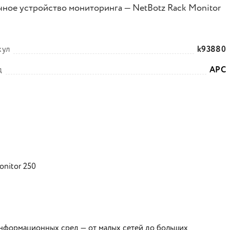
чное устройство мониторинга — NetBotz Rack Monitor
кул
k93880
д
APC
nitor 250
информационных сред — от малых сетей до больших