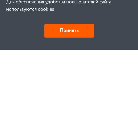
Для обеспечения удобства пользователей сайта
используются cookies
Принять
Как купить
Заказ
Оплата
Доставка
Гарантия
Замена и возврат
Услуги
Договор публичной оферты