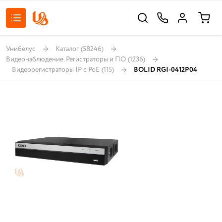
Унибелус
Каталог
(58246)
Видеонаблюдение. Регистраторы и ПО
(1236)
Видеорегистраторы IP с PoE
(115)
BOLID RGI-0412P04