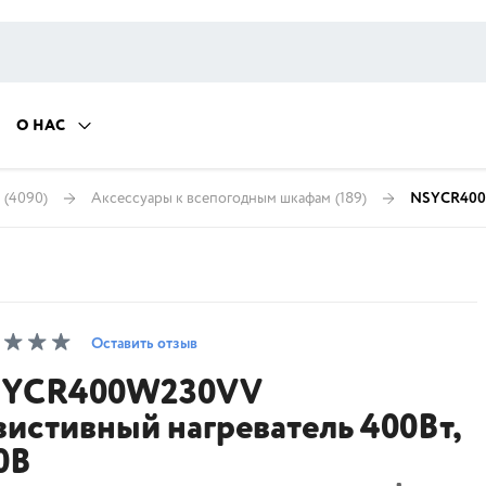
О НАС
(4090)
Аксессуары к всепогодным шкафам
(189)
NSYCR400W
Оставить отзыв
YCR400W230VV
зистивный нагреватель 400Вт,
0В