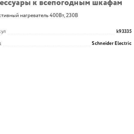
сессуары к всепогодным шкафам
стивный нагреватель 400Вт, 230В
кул
k93335
д
Schneider Electric