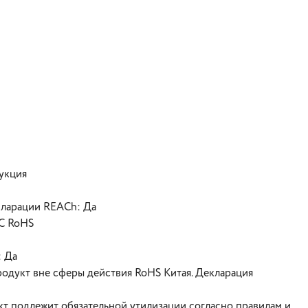
укция
кларации REACh: Да
ЕС RoHS
: Да
родукт вне сферы действия RoHS Китая. Декларация
т подлежит обязательной утилизации согласно правилам и