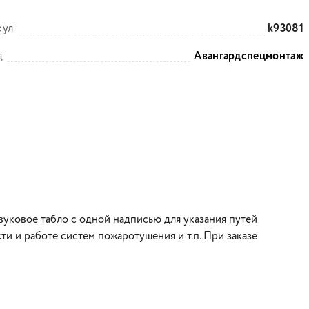
кул
k93081
д
Авангардспецмонтаж
уковое табло с одной надписью для указания путей
и и работе систем пожаротушения и т.п. При заказе