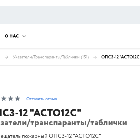
О НАС
)
Указатели/Транспаранты/Таблички
(151)
ОПСЗ-12 "АСТО12С
Оставить отзыв
СЗ-12 "АСТО12С"
азатели/транспаранты/таблички
ещатель пожарный ОПСЗ-12 "АСТО12С"