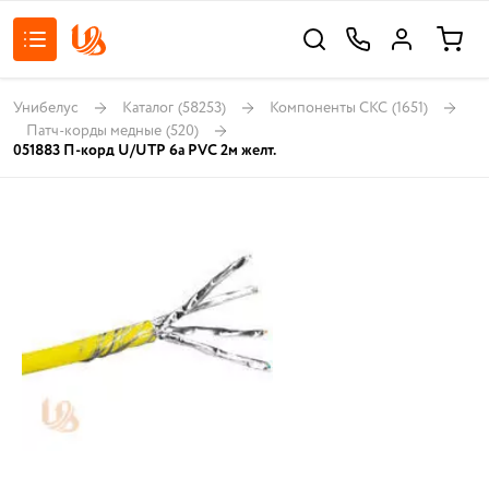
Унибелус
Каталог
(58253)
Компоненты СКС
(1651)
Патч-корды медные
(520)
051883 П-корд U/UTP 6а PVC 2м желт.