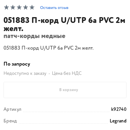
Оставить отзыв
051883 П-корд U/UTP 6а PVC 2м
желт.
патч-корды медные
051883 П-корд U/UTP 6а PVC 2м желт.
По запросу
Недоступно к заказу
Цена без НДС
В корзину
Артикул
k92740
Бренд
Legrand