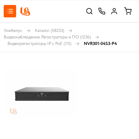
Унибелус
Каталог
(58253)
Видеонаблюдение. Регистраторы и ПО
(1236)
Видеорегистраторы IP с PoE
(115)
NVR301-04S3-P4