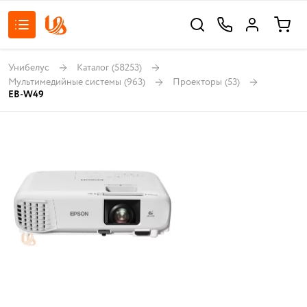
Унибелус
Каталог
(58253)
Мультимедийные системы
(963)
Проекторы
(53)
EB-W49