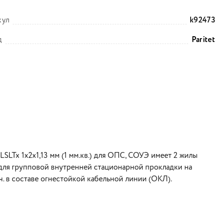
кул
k92473
д
Paritet
LTx 1х2х1,13 мм (1 мм.кв.) для ОПС, СОУЭ имеет 2 жилы
н для групповой внутренней стационарной прокладки на
т.ч. в составе огнестойкой кабельной линии (ОКЛ).