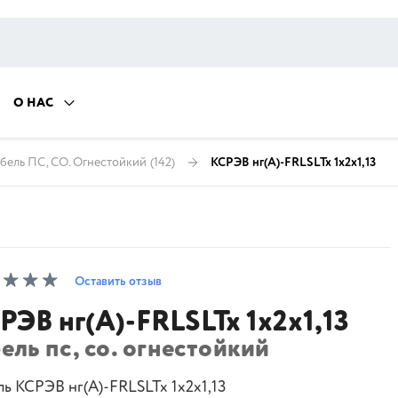
О НАС
бель ПС, СО. Огнестойкий
(142)
КСРЭВ нг(А)-FRLSLTx 1х2х1,13
Оставить отзыв
РЭВ нг(А)-FRLSLTx 1х2х1,13
ель пс, со. огнестойкий
ль КСРЭВ нг(А)-FRLSLTx 1х2х1,13