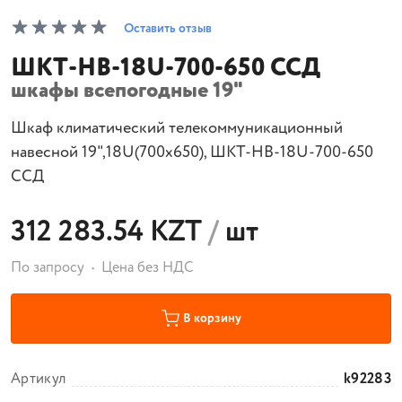
Оставить отзыв
ШКТ-НВ-18U-700-650 ССД
шкафы всепогодные 19"
Шкаф климатический телекоммуникационный
навесной 19",18U(700x650), ШКТ-НВ-18U-700-650
ССД
312 283.54 KZT
/
шт
По запросу
Цена без НДС
В корзину
Артикул
k92283