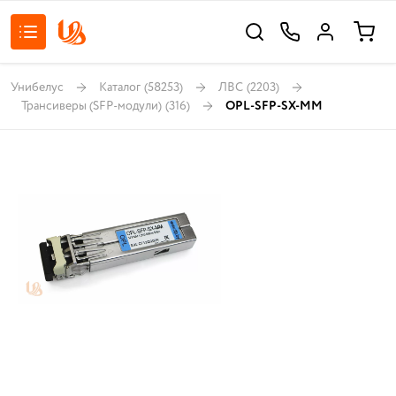
Унибелус
Каталог
(58253)
ЛВС
(2203)
Трансиверы (SFP-модули)
(316)
OPL-SFP-SX-MM