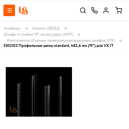
Унибелус
Каталог
(58253)
Шкафы и стойки 19", аксессуары
(4091)
Компоненты сборных телекоммуникационных шкафов
(219)
5302103 Профильные шины standard, 482,6 мм (19") для VX IT