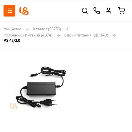
Унибелус
Каталог
(58253)
Источники питания
(4074)
Блоки питания 12В
(149)
PS-12/3.0