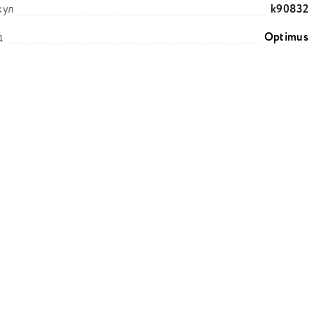
кул
k90832
д
Optimus