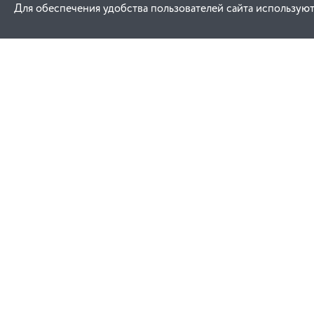
Для обеспечения удобства пользователей сайта используют
Как купить
Услуги
Заказ
Договор публич
Оплата
Проектировани
Доставка
Монтаж
Гарантия
Обучение техни
эксплуатации
Замена и возврат
Ремонт