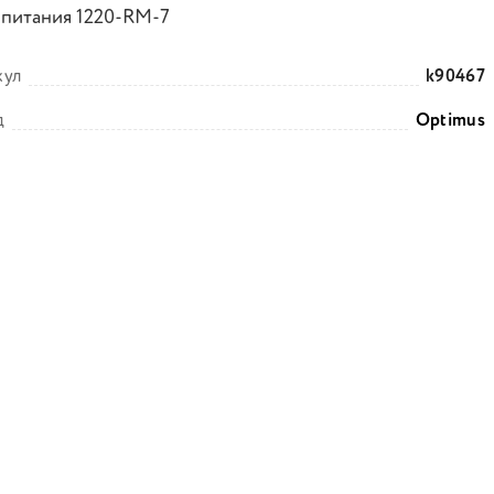
 питания 1220-RM-7
кул
k90467
д
Optimus