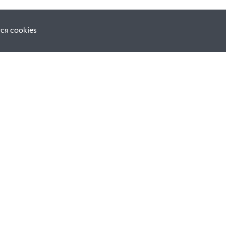
ся cookies
Наши соц. сети:
ной оферты
Facebook
е
Instagram
ВКонтакте
ческой