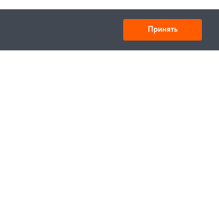
Принять
Товарищество с ограниченной ответственностью
«УНИБАЙ»
050008, Казахстан, г. Алматы , ул. Кожамкулова, дом
253
БИН 221140024751