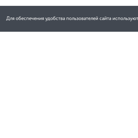
Для обеспечения удобства пользователей сайта используют
Как купить
Услуги
Заказ
Договор публич
Оплата
Проектировани
Доставка
Монтаж
Гарантия
Обучение техни