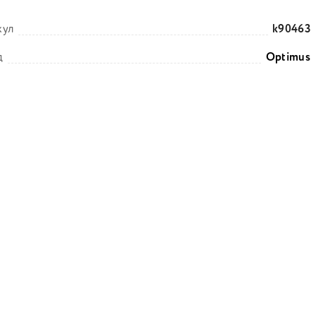
кул
k90463
д
Optimus