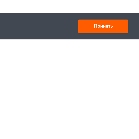
Принять
Товарищество с ограниченной ответственностью
«УНИБАЙ»
050008, Казахстан, г. Алматы , ул. Кожамкулова, дом
253