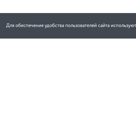
Для обеспечения удобства пользователей сайта используют
Как купить
Услуги
Заказ
Договор публич
Оплата
Проектировани
Доставка
Монтаж