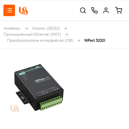
Унибелус
Каталог
(58252)
Промышленный Ethernet
(1007)
Преобразователи интерфейсов
(138)
NPort 5232I