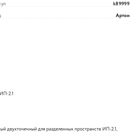
кул
k89999
д
Артон
-ИП-2.1
й двухточечный для разделенных пространств ИП-2.1,