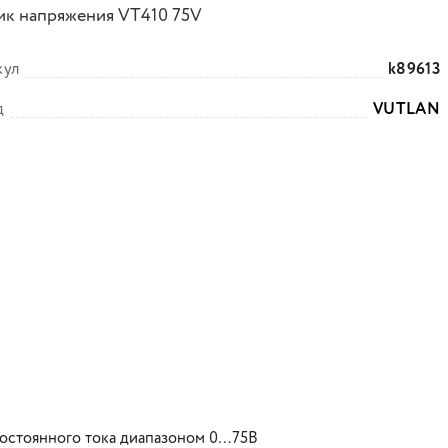
ик напряжения VT410 75V
кул
k89613
д
VUTLAN
постоянного тока диапазоном 0…75В