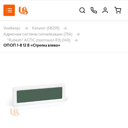
Унибелус
Каталог
(58259)
Адресные системы сигнализации
(754)
"Rubezh" АСПС (протокол R3)
(140)
ОПОП 1-8 12 В «Стрелка влево»