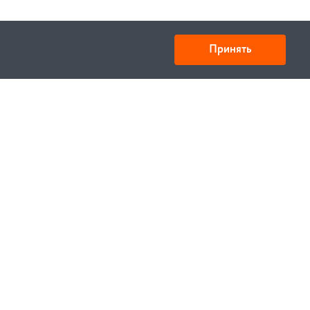
Принять
Товарищество с ограниченной ответственностью
«УНИБАЙ»
050008, Казахстан, г. Алматы , ул. Кожамкулова, дом
253