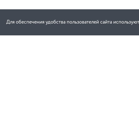
Для обеспечения удобства пользователей сайта используют
Как купить
Услуги
Заказ
Договор публич
Оплата
Проектировани
Доставка
Монтаж