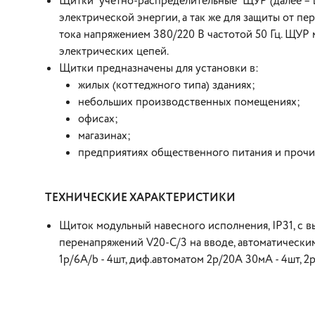
Щитки учетно-распределительные ЩУР (далее – щ
электрической энергии, а так же для защиты от п
тока напряжением 380/220 В частотой 50 Гц. ЩУР
электрических цепей.
Щитки предназначены для установки в:
жилых (коттеджного типа) зданиях;
небольших производственных помещениях;
офисах;
магазинах;
предприятиях общественного питания и прочи
ТЕХНИЧЕСКИЕ ХАРАКТЕРИСТИКИ
Щиток модульный навесного исполнения, IP31, с 
перенапряжений V20-С/3 на вводе, автоматическим
1р/6А/b - 4шт, диф.автоматом 2р/20А 30мА - 4шт, 2