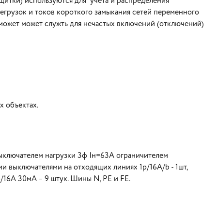
итки) используются для учета и распределения
ерегрузок и токов короткого замыкания сетей переменного
 может может служть для нечастых включений (отключений)
х объектах.
выключателем нагрузки 3ф Iн=63А ограничителем
и выключателями на отходящих линиях 1р/16А/b - 1шт,
р/16А 30мА – 9 штук. Шины N, РЕ и FE.