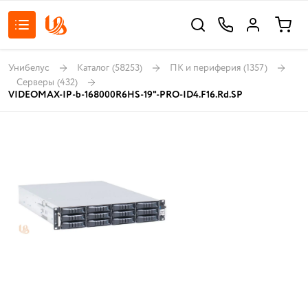
Унибелус
Каталог
(58253)
ПК и периферия
(1357)
Серверы
(432)
VIDEOMAX-IP-b-168000R6HS-19"-PRO-ID4.F16.Rd.SP