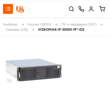
Унибелус
Каталог
(58253)
ПК и периферия
(1357)
Серверы
(432)
VIDEOMAX-IP-50000-19"-ID3