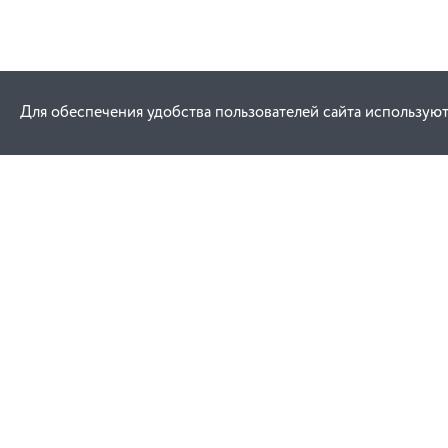
Для обеспечения удобства пользователей сайта используют
Как купить
Услуги
Заказ
Договор публич
Оплата
Проектировани