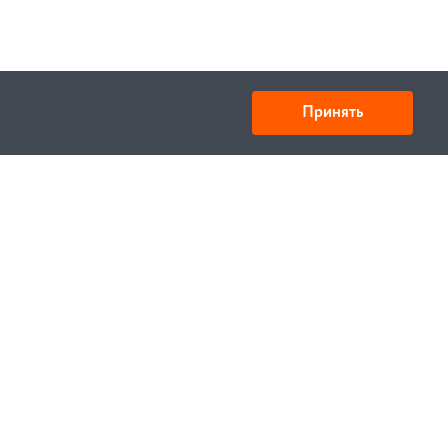
Принять
Товарищество с ограниченной ответственностью
«УНИБАЙ»
050008, Казахстан, г. Алматы , ул. Кожамкулова, дом