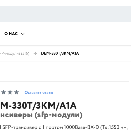
О НАС
FP-модули)
(316)
DEM-330T/3KM/A1A
Оставить отзыв
M-330T/3KM/A1A
ансиверы (sfp-модули)
SFP-трансивер с 1 портом 1000Base-BX-D (Tx:1550 нм,