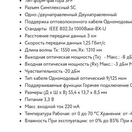
Тип форм-фактора SFP
Разъем Симплексный SC
Одно-/двунаправленный Двунаправленный
Поддержка оптоволоконного кабеля Одномодовы
Стандарты IEEE 802.3z 1000Base-BX-U
Расстояние передачи данных 3 км
Скорость передачи данных 1,25 Гбит/с
Длина волны Tx: 1550 нм, Rx: 1310 нм
Выходная оптическая мощность (Tx) - Макс.: -8 дБ
Входная оптическая мощность (Rx) Макс.: -3 дБм М
Чувствительность -20 дБм
Тип кабеля Одномодовый оптический 9/125 мкм
Поддерживаемые функции Горячее подключение С
Размеры (Д x Ш x В) 55,4 x 13,7 x 8,5 мм
Питание 3,3 В
Макс. входной ток 220 мА
Температура Рабочая: от 0 до 70 °C Хранения: от -
Влажность При эксплуатации: от 0% до 85% При 