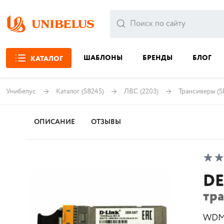
ШАБЛОНЫ
БРЕНДЫ
БЛОГ
КАТАЛОГ
Унибелус
Каталог
(58245)
ЛВС
(2203)
Трансиверы (S
ОПИСАНИЕ
ОТЗЫВЫ
DE
тр
WDM 