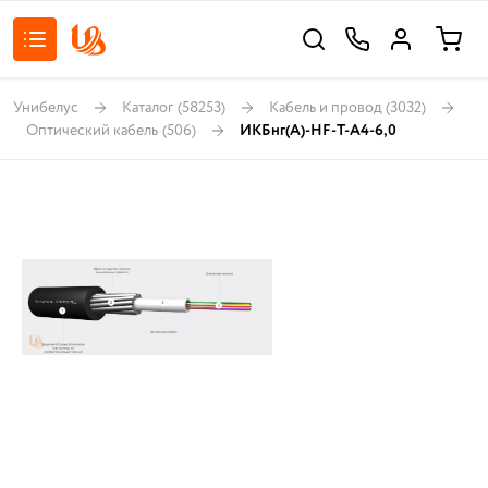
Унибелус
Каталог
(58253)
Кабель и провод
(3032)
Оптический кабель
(506)
ИКБнг(А)-HF-Т-А4-6,0