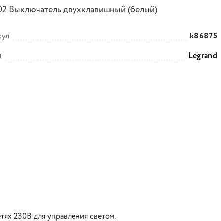
02 Выключатель двухклавишный (белый)
кул
k86875
д
Legrand
тях 230В для управления светом.