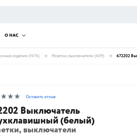
О НАС
очные изделия
(1474)
Розетки, выключатели
(409)
672202 Вы
Оставить отзыв
2202 Выключатель
ухклавишный (белый)
зетки, выключатели